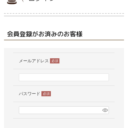
当店について
会員登録がお済みのお客様
よくあるご質問
ご利用ガイド
メールアドレス
送料とお支払い方法について
(必
須)
返品特約について
パスワード
新規会員登録
(必
須)
会員規約について
特定商取引法について