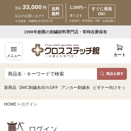
33,000
1,100円～
円
税込
送料
すぐに発送
無料
OK!
承ります
以上のお買い上げで
※定休日・年末年始・GW・お盆は除く
※北海道・沖縄県は6.6万円です
いらっしゃいませ ゲスト 様
1998年創業の刺繍材料専門店・常時在庫保有
新規会員登録
ログイン
カート
メニュー
商品を探す
商品一覧
新商品
DMC刺繍糸30％OFF
アンカー刺繍糸
ビギナー向けキット
カテゴリーから探す
HOME
ログイン
取り扱いブランドから探す
ログイン