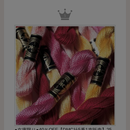
●在庫限り●40％OFF【DMC社5番1束販売】25