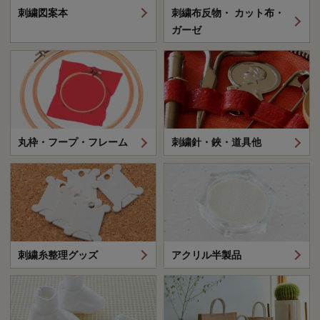
刺繍図案本
刺繍布反物・ カット布・
ガーゼ
丸枠・フープ・フレーム
刺繍針・鋏・道具他
刺繍糸整理グッズ
アクリル半製品