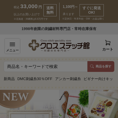
33,000
1,100円～
円
税込
送料
すぐに発送
無料
OK!
承ります
以上のお買い上げで
※定休日・年末年始・GW・お盆は除く
※北海道・沖縄県は6.6万円です
いらっしゃいませ ゲスト 様
1998年創業の刺繍材料専門店・常時在庫保有
新規会員登録
ログイン
カート
メニュー
商品を探す
商品一覧
新商品
DMC刺繍糸30％OFF
アンカー刺繍糸
ビギナー向けキット
カテゴリーから探す
取り扱いブランドから探す