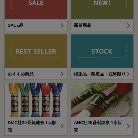
SALE品
新着商品
おすすめ商品
絶版品・限定品・在庫限り
DMC社25番刺繍糸 1束販
ANC社25番刺繍糸 1束販
売
売