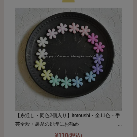
【糸通し・同色2個入り】itotoushi・全11色・手
芸全般・裏糸の処理にお勧め
¥
110
(税込)