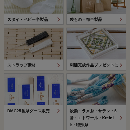
スタイ・ベビー半製品
袋もの・布半製品
ストラップ素材
刺繍完成作品プレゼントに
DMC25番糸ダース販売
段染・ラメ糸・サテン・5
番・エトワール・Kreini
k・特殊糸